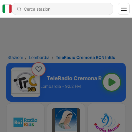
Stazioni
Lombardia
TeleRadio Cremona RCN InBlu
a RCN InBlu
Lombardia - 92.2 FM