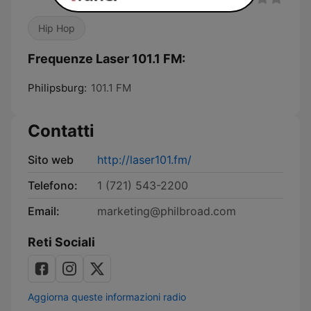
Hip Hop
Frequenze Laser 101.1 FM:
Philipsburg:
101.1 FM
Contatti
Sito web
http://laser101.fm/
Telefono:
1 (721) 543-2200
Email:
marketing@philbroad.com
Reti Sociali
Aggiorna queste informazioni radio