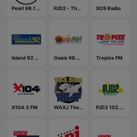
Pearl 98.1 FM
PJD2 - The Voice of St.Maarten
SOS Radio
Island 92 FM
Oasis 96.3 FM
Tropixx FM
X104.3 FM
WAXJ The Reef 103.5 FM
PJD2 102.7 FM The Voice of St.Maarten