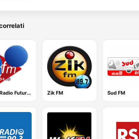
correlati
RFM Radio Futurs Medias 94.0 FM
Zik FM
Sud FM