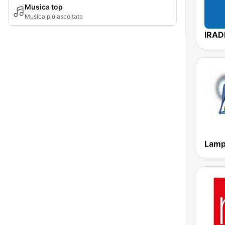
Musica top
Musica più ascoltata
IRAD
Lamp