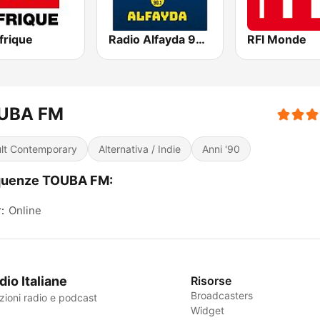
frique
Radio Alfayda 90.1 FM
RFI Monde
UBA FM
lt Contemporary
Alternativa / Indie
Anni '90
quenze TOUBA FM:
:
Online
dio Italiane
Risorse
Broadcasters
zioni radio e podcast
Widget