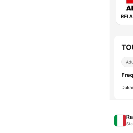
RFI A
TO
Adu
Fre
Dakar
Ra
Sta