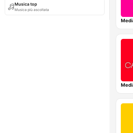
Musica top
Musica più ascoltata
Medi