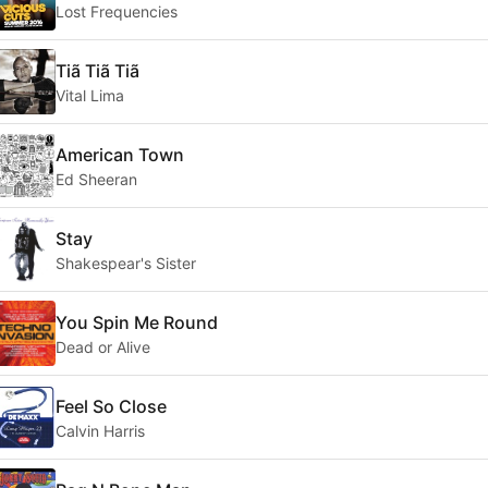
Lost Frequencies
Tiã Tiã Tiã
Vital Lima
American Town
Ed Sheeran
Stay
Shakespear's Sister
You Spin Me Round
Dead or Alive
Feel So Close
Calvin Harris