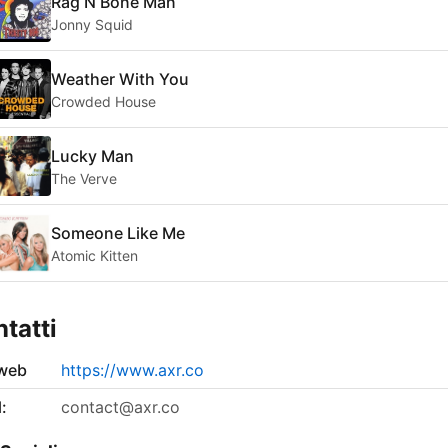
Rag N Bone Man
Jonny Squid
Weather With You
Crowded House
Lucky Man
The Verve
Someone Like Me
Atomic Kitten
tatti
 web
https://www.axr.co
:
contact@axr.co