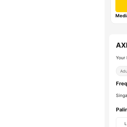
AX
Your
Adu
Freq
Singa
Pali
L