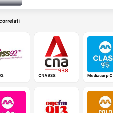
correlati
92
CNA938