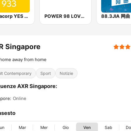
Mediacorp YES 933
POWER 98 LOVE SONGS
88.3JIA 网曲
R Singapore
 home away from home
lt Contemporary
Sport
Notizie
uenze AXR Singapore:
pore:
Online
nsesto
un
Mar
Mer
Gio
Ven
Sab
D