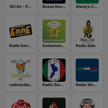
181.fm - Power 181 (Top 40)
Bossa Nova Brazil
Alway's Christmas Channel
Radio Enne Lamezia
Exclusively Led Zeppelin
Radio Sole
radiosicilia city catania
Radio Surace
Radio Web Italia