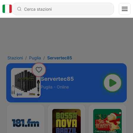
Stazioni
Puglia
Servertec85
Servertec85
Puglia - Online