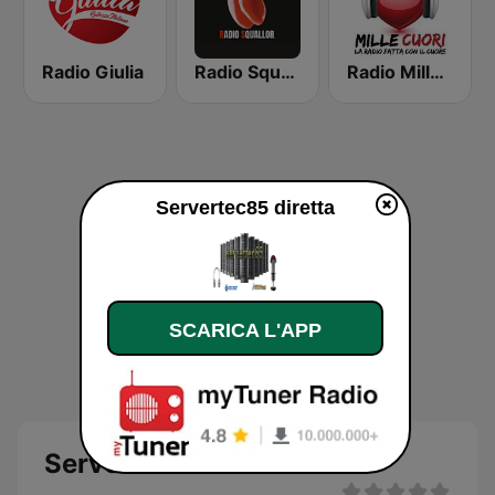
Radio Giulia
Radio Squallor
Radio Mille Cuori
Servertec85 diretta
SCARICA L'APP
Servertec85 diretta