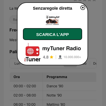
Senzaregole diretta
La Web Radio con il Casco
Rock
Classici
Anni '90
Frequenze Senzaregole:
SCARICA L'APP
Mestre:
100.0 FM
Palinsesto
Lun
Mar
Mer
Gio
Ven
Sab
Dom
Ora
Programma
00:00 - 02:00
Dance '90
02:00 - 06:00
Notte '90
06:00 - 10:00
Mattino '80