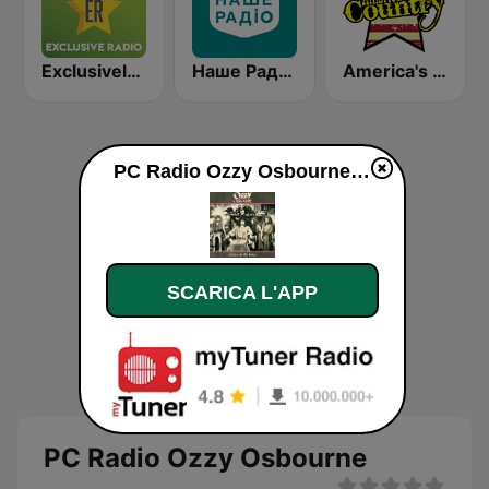
Exclusively Pink Floyd
Наше Радио (Nashe Radio) 107.9
America's Country
PC Radio Ozzy Osbourne diretta
SCARICA L'APP
PC Radio Ozzy Osbourne