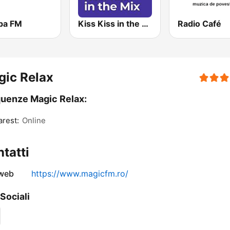
pa FM
Kiss Kiss in the Mix Radio
Radio Café
ic Relax
uenze Magic Relax:
rest:
Online
tatti
 web
https://www.magicfm.ro/
 Sociali