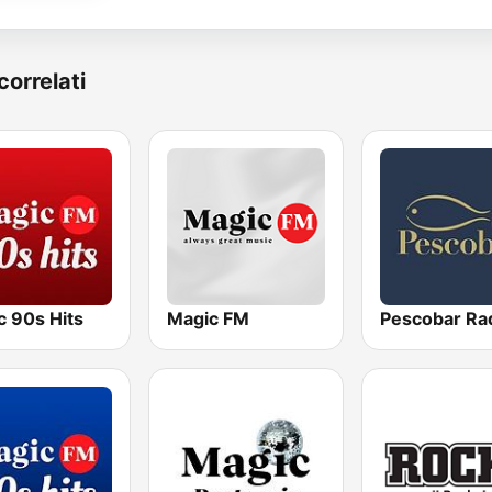
correlati
c 90s Hits
Magic FM
Pescobar Ra