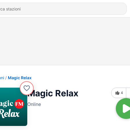
oni
Magic Relax
Magic Relax
4
Online