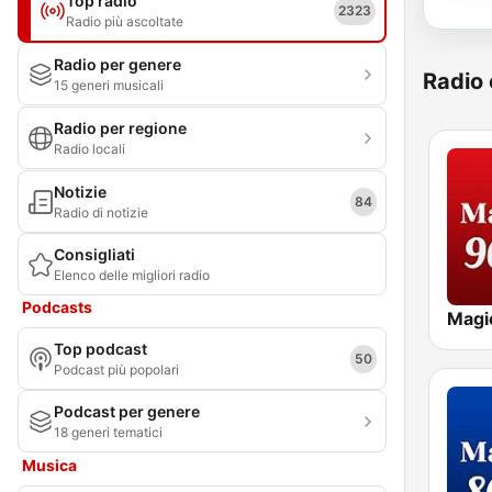
Top radio
2323
Radio più ascoltate
Radio per genere
Radio 
15 generi musicali
Radio per regione
Radio locali
Notizie
84
Radio di notizie
Consigliati
Elenco delle migliori radio
Podcasts
Magi
Top podcast
50
Podcast più popolari
Podcast per genere
18 generi tematici
Musica