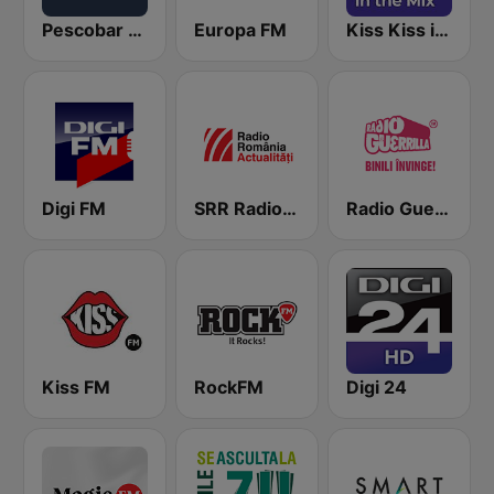
Pescobar Radio
Europa FM
Kiss Kiss in the Mix Radio
Digi FM
SRR Radio România Actualităţi
Radio Guerrilla
Kiss FM
RockFM
Digi 24