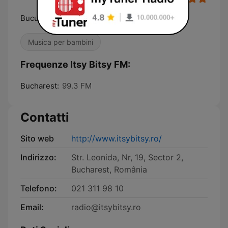
Bucurie in familie
Musica per bambini
Frequenze Itsy Bitsy FM:
Bucharest:
99.3 FM
Contatti
Sito web
http://www.itsybitsy.ro/
Indirizzo:
Str. Leonida, Nr, 19, Sector 2,
Bucharest, România
Telefono:
021 311 98 10
Email:
radio@itsybitsy.ro