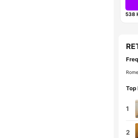
538 
RE
Fre
Rome
Top 
1
2