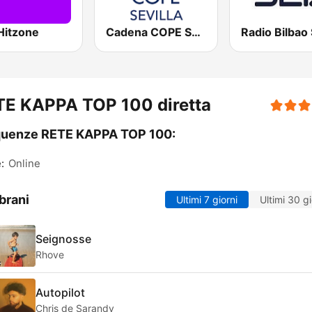
Hitzone
Cadena COPE Sevilla
Radio Bilbao
TE KAPPA TOP 100 diretta
quenze RETE KAPPA TOP 100:
:
Online
brani
Ultimi 7 giorni
Ultimi 30 gi
Seignosse
Rhove
Autopilot
Chris de Sarandy