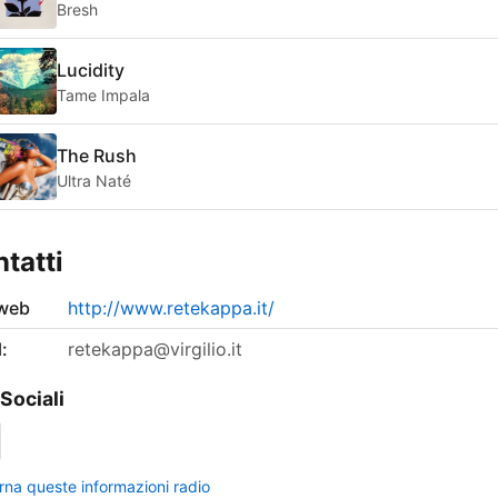
Bresh
Lucidity
Tame Impala
The Rush
Ultra Naté
tatti
 web
http://www.retekappa.it/
:
retekappa@virgilio.it
 Sociali
rna queste informazioni radio