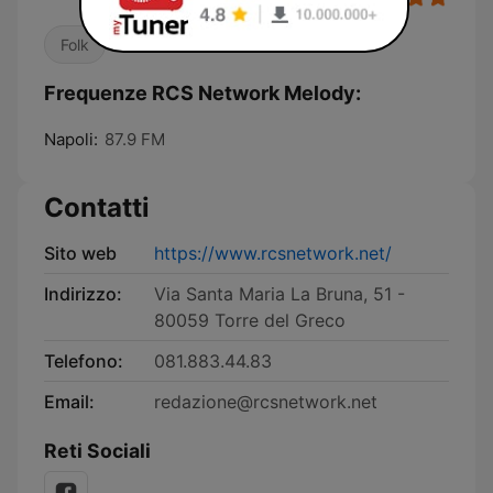
Folk
Frequenze RCS Network Melody:
Napoli:
87.9 FM
Contatti
Sito web
https://www.rcsnetwork.net/
Indirizzo:
Via Santa Maria La Bruna, 51 -
80059 Torre del Greco
Telefono:
081.883.44.83
Email:
redazione@rcsnetwork.net
Reti Sociali