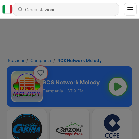
Stazioni
Campania
RCS Network Melody
RCS Network Melody
Campania - 87.9 FM