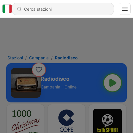
Stazioni
Campania
Radiodisco
Radiodisco
Campania - Online