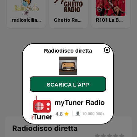
radiosicilia city catania
Ghetto Radio 89.5
R101 La Banda
Radiodisco diretta
SCARICA L'APP
Radiodisco diretta