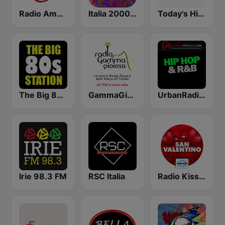
Radio Amore Italia
Italia 2000 - United Music
Today's Hits Radio
The Big 80s Station
GammaGioiosa Italian Songs Radio
UrbanRadio - Hip Hop & RnB
Irie 98.3 FM
RSC Italia
Radio Kiss Kiss Ran Valentino