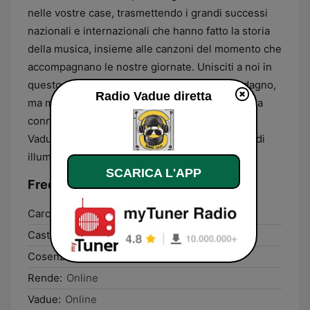
nelle vostre case, trasmettendo i grandi successi
nazionali e internazionali che hanno fatto la storia
della musica, insieme alle canzoni del momento che
accompagnano le nostre giornate. Unisciti a noi in
questo viaggio musicale senza scopo di guadagno,
Radio Vadue diretta
ma mosso dalla pura passione per la musica e la
connessione comunitaria. Benvenuti su Radio
Vadue Online, dove la musica è il nostro modo di
illuminare le giornate grigie!"
SCARICA L'APP
Frequenze Radio Vadue:
Carolei:
Online
Castiglione Cosentino:
Online
Cosenza:
Online
Rende:
Online
Vadue:
Online