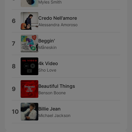
Myles Smith
Credo Nell'amore
6
Alessandra Amoroso
Beggin'
7
Måneskin
4k Video
8
Sho Love
Beautiful Things
9
Benson Boone
Billie Jean
10
Michael Jackson