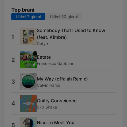
Top brani
Ultimi 7 giorni
Ultimi 30 giorni
Somebody That I Used to Know
1
(feat. Kimbra)
Gotye
Estate
2
Francesco Gabbani
My Way (offaiah Remix)
3
Calvin Harris
Guilty Conscience
4
070 Shake
Nice To Meet You
5