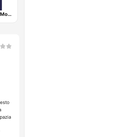
RMC - Radio Monte Carlo
sesto
a
spazia
r