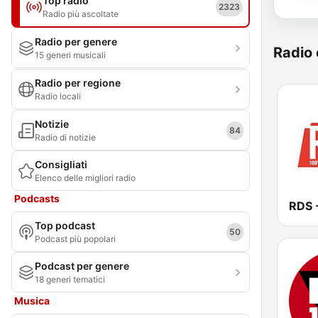
Top radio
2323
Radio più ascoltate
Radio per genere
Radio 
15 generi musicali
Radio per regione
Radio locali
Notizie
84
Radio di notizie
Consigliati
Elenco delle migliori radio
Podcasts
Top podcast
50
Podcast più popolari
Podcast per genere
18 generi tematici
Musica