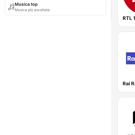
Musica top
Musica più ascoltata
RTL 
Rai R