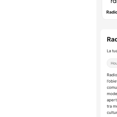
Radi
Rad
La tu
Ho
Radio
l’obi
comun
moder
apert
tra m
cultu