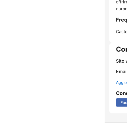
offri
duran
Freq
Caste
Con
Sito
Email
Aggio
Cond
Fa