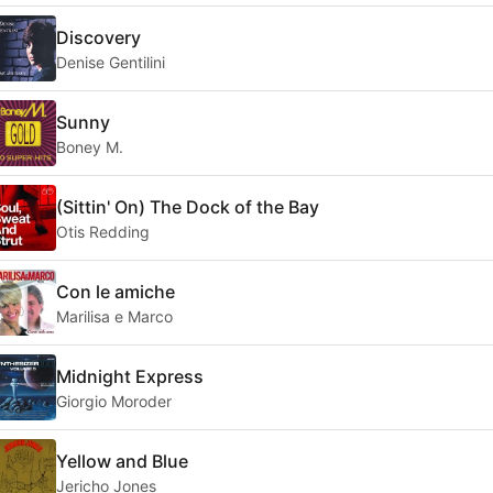
Discovery
Denise Gentilini
Sunny
Boney M.
(Sittin' On) The Dock of the Bay
Otis Redding
Con le amiche
Marilisa e Marco
Midnight Express
Giorgio Moroder
Yellow and Blue
Jericho Jones