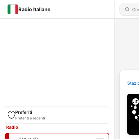
Radio Italiane
Stazi
Preferiti
Preferiti e recenti
Radio