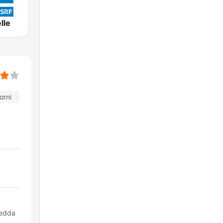
lle
orni
medda