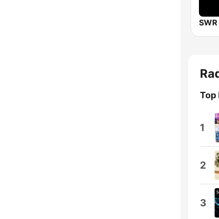
SWR 
Rad
Top 
1
2
3