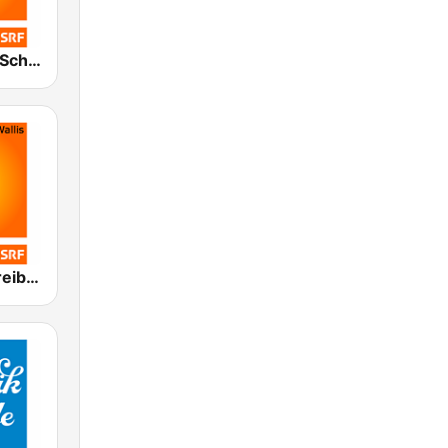
SRF 1 Zürich Schaffhausen
SRF 1 Bern Freibourg Wallis