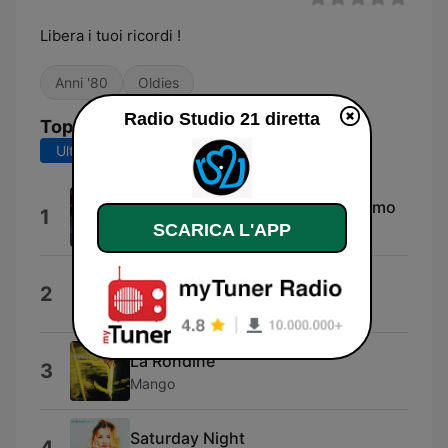
Libera i tuoi ricordi !
Anni '80
Oldies
Radio Studio 21 diretta
Top brani
Ultimi 7 giorni
Ultimi 30 giorni
Abbronzatissimo Abbronzatissimo
1
SCARICA L'APP
Rob Laz
Rome Wasn'T Built In a Day
2
Morcheeba
La Rondine
3
Mango
Saturday Night