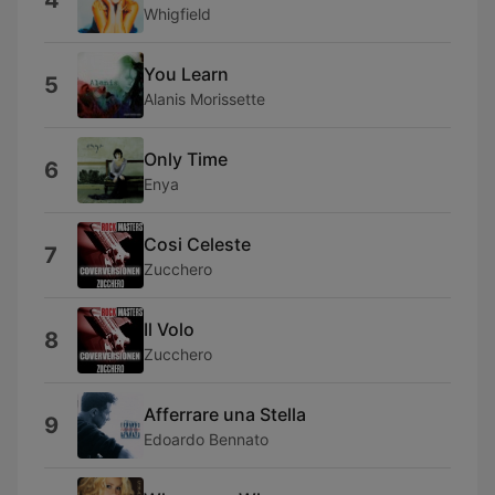
4
Whigfield
You Learn
5
Alanis Morissette
Only Time
6
Enya
Cosi Celeste
7
Zucchero
Il Volo
8
Zucchero
Afferrare una Stella
9
Edoardo Bennato