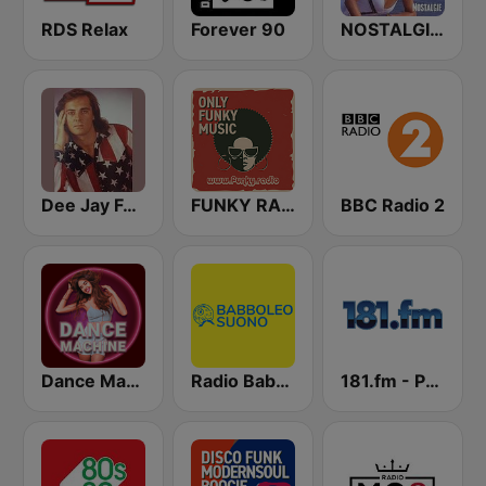
RDS Relax
Forever 90
NOSTALGIE ITALO DISCO
Dee Jay Full Time Radio Riccardo Cioni
FUNKY RADIO (Italy)
BBC Radio 2
Dance Machine
Radio Babboleo Suono
181.fm - Power 181 (Top 40)