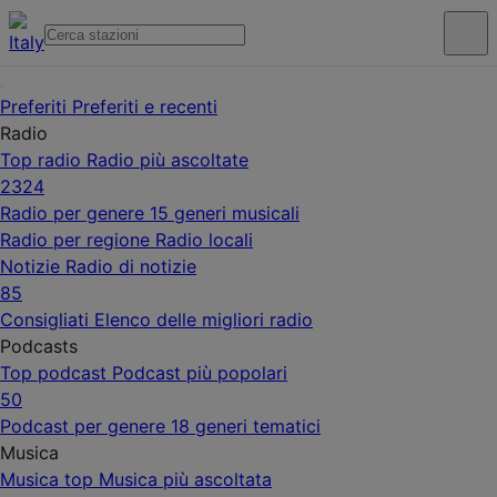
Preferiti
Preferiti e recenti
Radio
Top radio
Radio più ascoltate
2324
Radio per genere
15 generi musicali
Radio per regione
Radio locali
Notizie
Radio di notizie
85
Consigliati
Elenco delle migliori radio
Podcasts
Top podcast
Podcast più popolari
50
Podcast per genere
18 generi tematici
Musica
Musica top
Musica più ascoltata