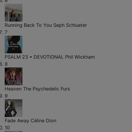
6
Running Back To You
Seph Schlueter
7
PSALM 23 • DEVOTIONAL
Phil Wickham
8
Heaven
The Psychedelic Furs
9
Fade Away
Céline Dion
10