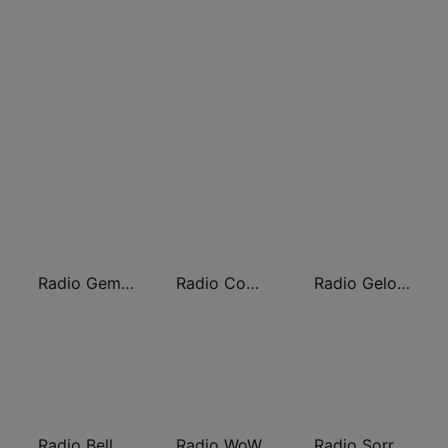
Radio Gemini
Radio Company
Radio Gelosa
Radio Bella & Monella
Radio WoW
Radio Sorrriso