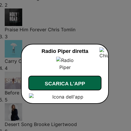
2
Praise Him Forever
Chris Tomlin
3
Radio Piper diretta
Carry On
Tauren Wells
4
SCARICA L'APP
Before
Shilo Ben Hod
5
Desert Song
Brooke Ligertwood