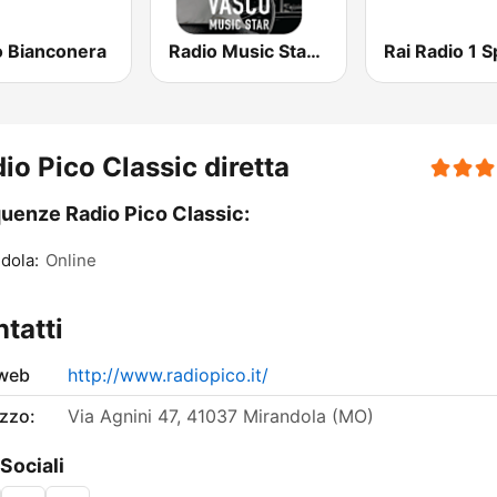
o Bianconera
Radio Music Star Vasco
Rai Radio 1 S
io Pico Classic diretta
uenze Radio Pico Classic:
dola:
Online
tatti
 web
http://www.radiopico.it/
izzo:
Via Agnini 47, 41037 Mirandola (MO)
 Sociali