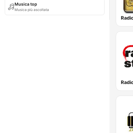
Musica top
Musica più ascoltata
Radi
Radio