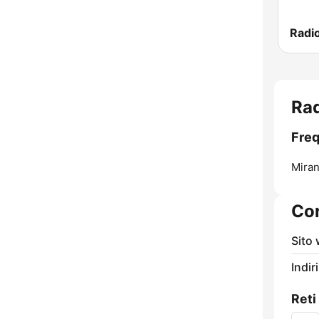
Radi
Rad
Freq
Miran
Con
Sito
Indir
Reti