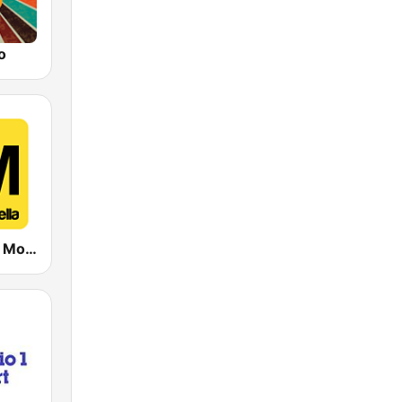
o
Radio Bella & Monella