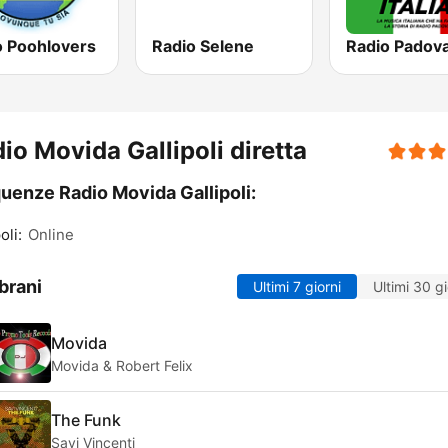
o Poohlovers
Radio Selene
io Movida Gallipoli diretta
uenze Radio Movida Gallipoli:
oli:
Online
brani
Ultimi 7 giorni
Ultimi 30 gi
Movida
Movida & Robert Felix
The Funk
Savi Vincenti