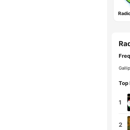
Radi
Rad
Freq
Gallip
Top 
1
2