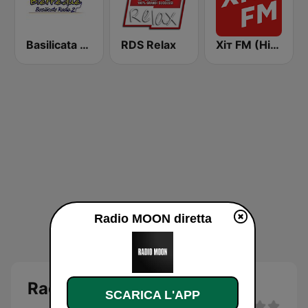
Basilicata Radio 2
RDS Relax
Хіт FM (Hit FM)
Radio MOON diretta
Radio MOON diretta
SCARICA L'APP