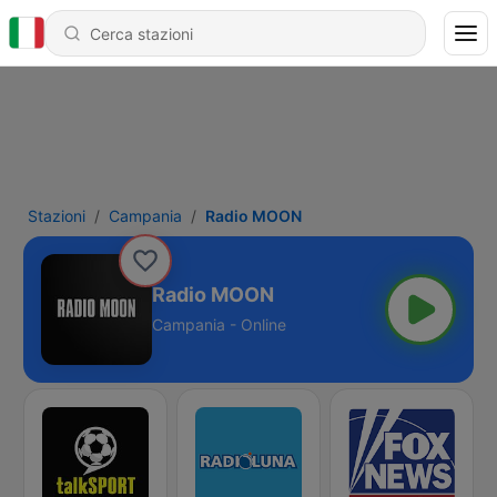
Stazioni
Campania
Radio MOON
Radio MOON
Campania - Online