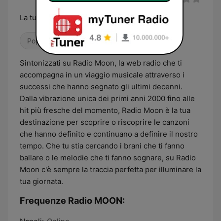
La tua colonna sonora dal 2000 ad oggi
Pop / Top 40
00s
Sintonizzati su Radio Moon, la web radio che ti
accompagna in un viaggio musicale attraverso i
successi che hanno segnato gli ultimi decenni.
Dalla vibrazione unica dei primi anni 2000 fino alle
hit più fresche del momento, Radio Moon è la tua
destinazione per scoprire o riscoprire le canzoni
che hanno definito e continuano a definire il nostro
tempo. Che tu stia cercando i brani che ti fanno
ballare o le melodie che ti fanno sognare, su Radio
Moon c'è sempre la traccia perfetta per illuminare la
tua giornata.
Frequenze Radio MOON: