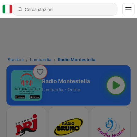
Stazioni
Lombardia
Radio Montestella
Radio Montestella
Lombardia - Online