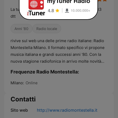
La tua sensazione più bella anche sul canale 833
dtt
Anni '80
Radio locale
rivive sul web una delle prime radio italiane: Radio
Montestella Milano. Il formato specifico vi propone
musica italiana e grandi successi anni '80. Con la
nuova stagione radiofonica in arrivo molte novità...
Frequenze Radio Montestella:
Milano:
Online
Contatti
Sito web
http://www.radiomontestella.it