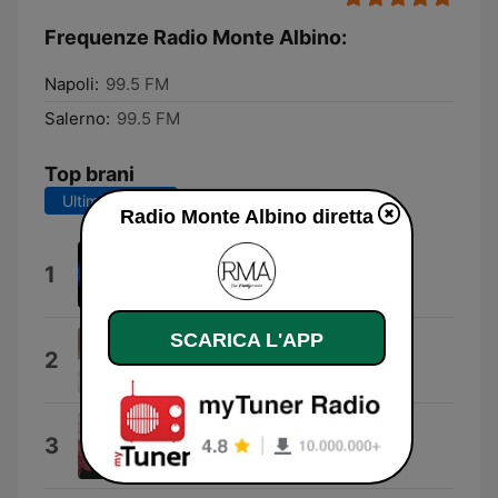
Frequenze Radio Monte Albino:
Napoli:
99.5 FM
Salerno:
99.5 FM
Top brani
Ultimi 7 giorni
Ultimi 30 giorni
Radio Monte Albino diretta
Segnale orario
1
Stivodj
SCARICA L'APP
Ubbidirò
2
Biagio Antonacci
Earrings
3
Malcolm Todd