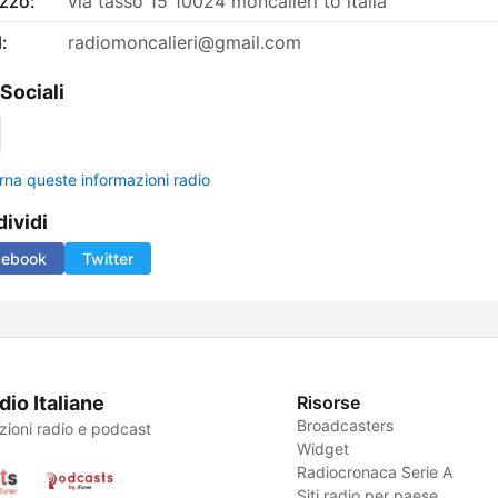
izzo:
via tasso 15 10024 moncalieri to italia
:
radiomoncalieri@gmail.com
 Sociali
rna queste informazioni radio
ividi
cebook
Twitter
dio Italiane
Risorse
Broadcasters
zioni radio e podcast
Widget
Radiocronaca Serie A
Siti radio per paese