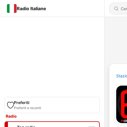
Radio Italiane
Stazi
Preferiti
Preferiti e recenti
Radio