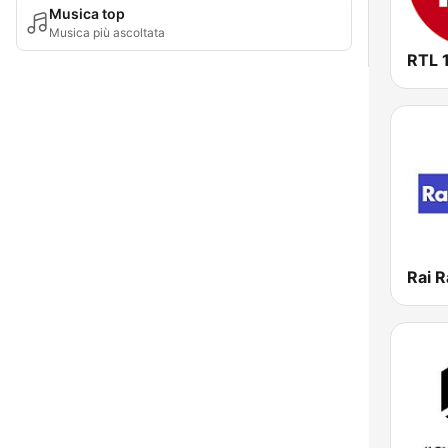
Musica top
Musica più ascoltata
RTL 
Rai R