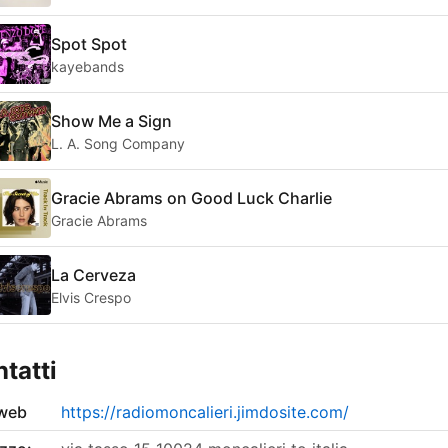
Spot Spot
kayebands
Show Me a Sign
L. A. Song Company
Gracie Abrams on Good Luck Charlie
Gracie Abrams
La Cerveza
Elvis Crespo
tatti
 web
https://radiomoncalieri.jimdosite.com/