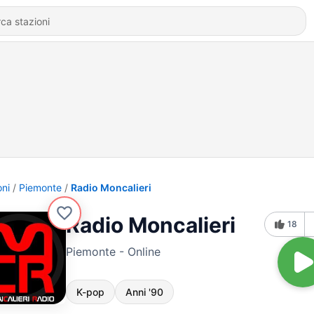
oni
Piemonte
Radio Moncalieri
Radio Moncalieri
18
Piemonte - Online
K-pop
Anni '90