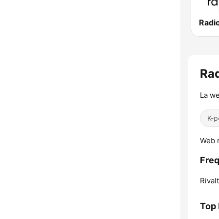
Radi
Rad
La we
K-p
Web r
Freq
Rival
Top 