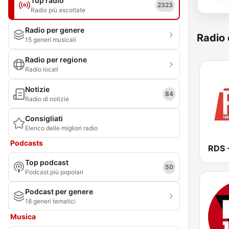
Top radio
2323
Radio più ascoltate
Radio per genere
Radio 
15 generi musicali
Radio per regione
Radio locali
Notizie
84
Radio di notizie
Consigliati
Elenco delle migliori radio
Podcasts
Top podcast
50
Podcast più popolari
Podcast per genere
18 generi tematici
Musica