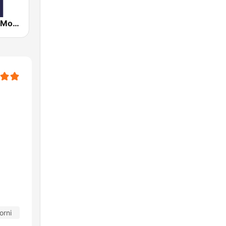
RMC - Radio Monte Carlo
orni