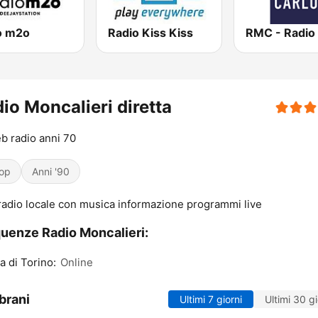
o m2o
Radio Kiss Kiss
io Moncalieri diretta
b radio anni 70
op
Anni '90
adio locale con musica informazione programmi live
uenze Radio Moncalieri:
ta di Torino:
Online
brani
Ultimi 7 giorni
Ultimi 30 gi