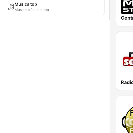
Musica top
Musica più ascoltata
Cent
Radi