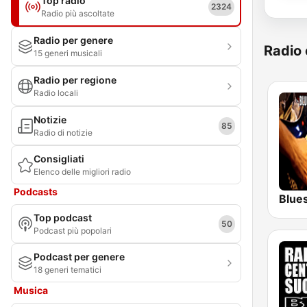
Top radio
2324
Radio più ascoltate
Radio per genere
Radio 
15 generi musicali
Radio per regione
Radio locali
Notizie
85
Radio di notizie
Consigliati
Elenco delle migliori radio
Podcasts
Blue
Top podcast
50
Podcast più popolari
Podcast per genere
18 generi tematici
Musica