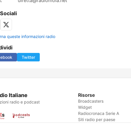
:
diretta@radiomola.net
 Sociali
rna queste informazioni radio
ividi
cebook
Twitter
dio Italiane
Risorse
Broadcasters
zioni radio e podcast
Widget
Radiocronaca Serie A
Siti radio per paese