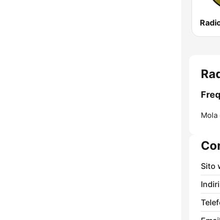
Radi
Rad
Freq
Mola 
Con
Sito
Indir
Tele