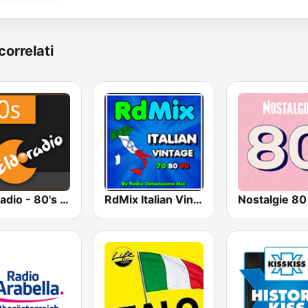
correlati
Eldoradio - 80's Channel
RdMix Italian Vintage 70 80 90
Nostalgie 80