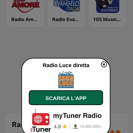
Radio Amore Catania
Radio Evangelo Italia
105 Music Star: Zucchero
Radio Luce diretta
SCARICA L'APP
Radio Luce diretta