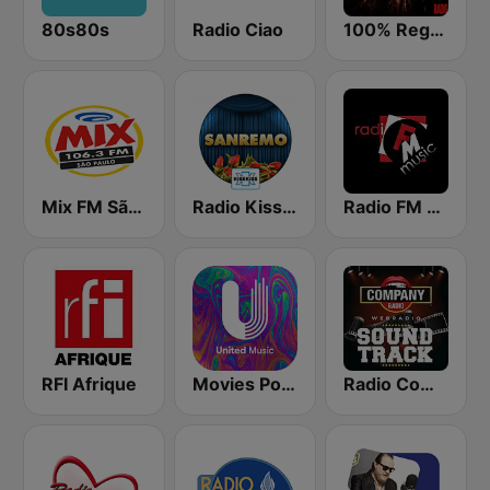
80s80s
Radio Ciao
100% Reggaeton Radio
Mix FM São Paulo
Radio Kiss Kiss Sanremo
Radio FM Music
RFI Afrique
Movies Pop Hits - United Music
Radio Company SoundTrack