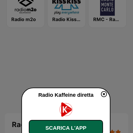
Radio m2o
Radio Kiss Kiss
RMC - Radio Monte Carlo
Radio Kaffeine diretta
Radio Kaffeine diretta
SCARICA L'APP