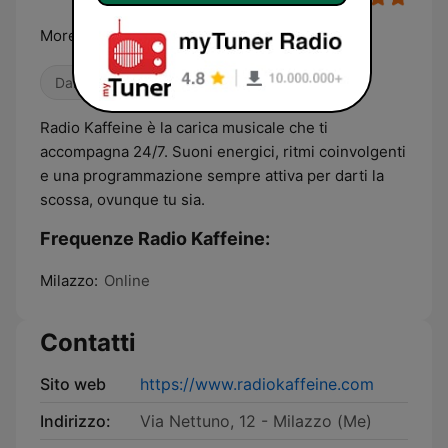
More Music for Everybody!
Dance / EDM
Radio Kaffeine è la carica musicale che ti
accompagna 24/7. Suoni energici, ritmi coinvolgenti
e una programmazione sempre attiva per darti la
scossa, ovunque tu sia.
Frequenze Radio Kaffeine:
Milazzo:
Online
Contatti
Sito web
https://www.radiokaffeine.com
Indirizzo:
Via Nettuno, 12 - Milazzo (Me)