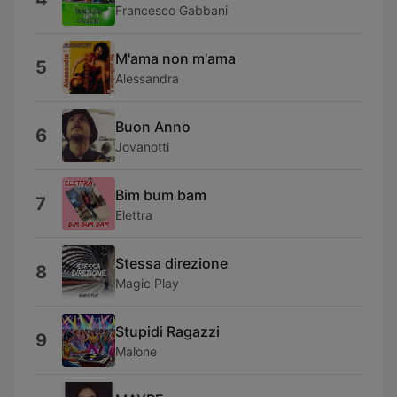
Francesco Gabbani
M'ama non m'ama
5
Alessandra
Buon Anno
6
Jovanotti
Bim bum bam
7
Elettra
Stessa direzione
8
Magic Play
Stupidi Ragazzi
9
Malone