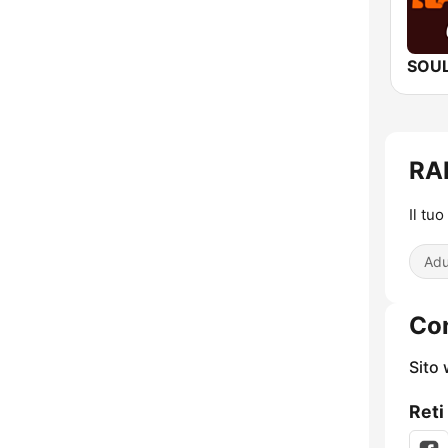
RA
Il tu
Adu
Con
Sito
Reti