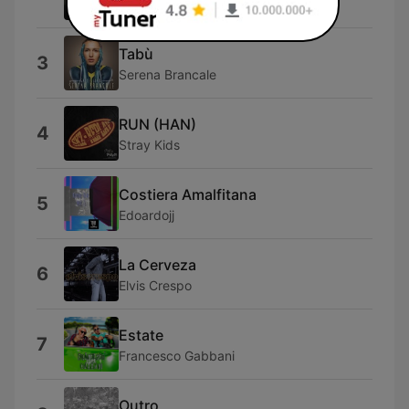
Frah Quintale
Tabù
3
Serena Brancale
RUN (HAN)
4
Stray Kids
Costiera Amalfitana
5
Edoardojj
La Cerveza
6
Elvis Crespo
Estate
7
Francesco Gabbani
Outro