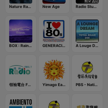
Nature Radio Rain
New Age
Radio Studio Souto - New Age
BOX : Rain & Thunder Sounds
GENERACIÓN 80s 90s Neltume Chile Radio
A Louge Dream - Relax 24h
領袖電台 FM93.7
Yimago Earth (Relaxation Music Radio)
PBS - National Transportation