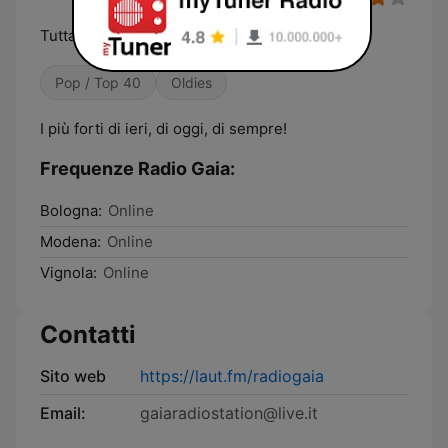
Tutta la migliore musica della tua vita
Pop / Top 40
Oldies
I più forti di ieri, di oggi, di sempre!
Frequenze Radio Gaia:
Bologna:
Online
Modena:
Online
Vignola:
Online
Contatti
Sito web
https://laut.fm/radiogaia
Email:
gaiaradiostation@live.it