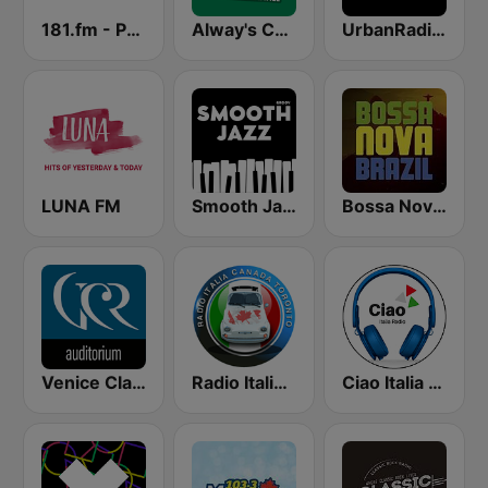
181.fm - Power 181 (Top 40)
Alway's Christmas Channel
UrbanRadio - Hip Hop & RnB
LUNA FM
Smooth Jazz - Groov
Bossa Nova Brazil
Venice Classic Radio | VCR Auditorium
Radio Italia Canada
Ciao Italia Radio