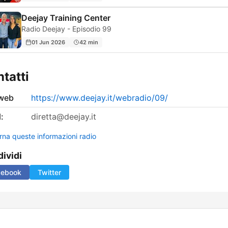
Deejay Training Center
Radio Deejay - Episodio 99
01 Jun 2026
42 min
tatti
 web
https://www.deejay.it/webradio/09/
:
diretta@deejay.it
rna queste informazioni radio
ividi
cebook
Twitter