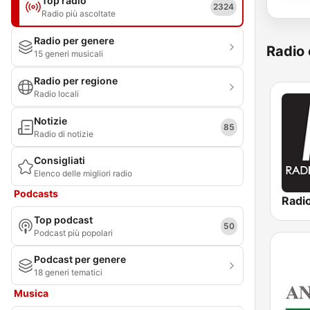
Top radio
2324
Radio più ascoltate
Radio per genere
Radio 
15 generi musicali
Radio per regione
Radio locali
Notizie
85
Radio di notizie
Consigliati
Elenco delle migliori radio
Podcasts
Radi
Top podcast
50
Podcast più popolari
Podcast per genere
18 generi tematici
Musica