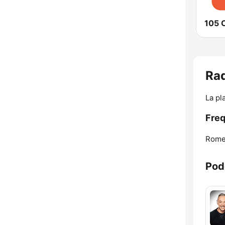
105 C
Rad
La pl
Freq
Rome
Pod