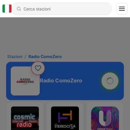
Stazioni
Radio ComoZero
Radio ComoZero