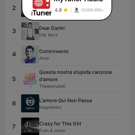
Nine Million Bicycles
2
Katie Melua
Dear Darlin'
3
Olly Murs
Controvento
4
Arisa
Questa nostra stupida canzone
5
d'amore
Thegiornalisti
L'amore Qui Non Passa
6
Negramaro
Crazy for This Girl
7
Evan & Jaron