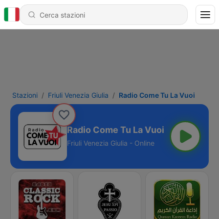
Stazioni
Friuli Venezia Giulia
Radio Come Tu La Vuoi
Radio Come Tu La Vuoi
Friuli Venezia Giulia - Online