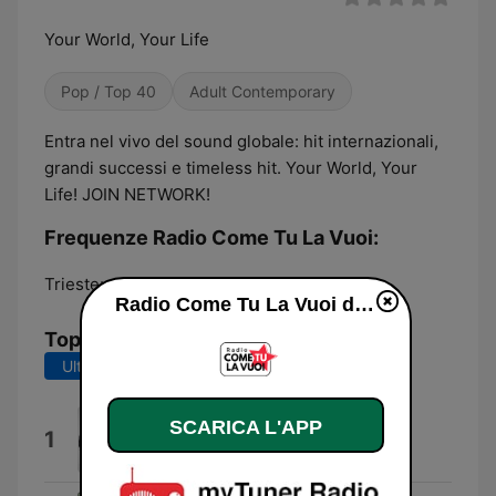
Your World, Your Life
Pop / Top 40
Adult Contemporary
Entra nel vivo del sound globale: hit internazionali,
grandi successi e timeless hit. Your World, Your
Life! JOIN NETWORK!
Frequenze Radio Come Tu La Vuoi:
Trieste:
Online
Radio Come Tu La Vuoi diretta
Top brani
Ultimi 7 giorni
Ultimi 30 giorni
SCARICA L'APP
Raging (feat. Kodaline)
1
Kygo