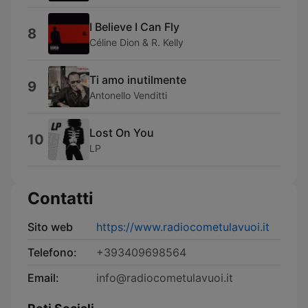
I Believe I Can Fly
8
Céline Dion & R. Kelly
Ti amo inutilmente
9
Antonello Venditti
Lost On You
10
LP
Contatti
Sito web
https://www.radiocometulavuoi.it
Telefono:
+393409698564
Email:
info@radiocometulavuoi.it