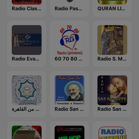
Radio Classic Rock
Radio Passio Christi
QURAN LIVE RADIO
Radio Evangelo Campania
60 70 80 by Radio Gioventù
Radio S. Maria dei Miracoli
إذاعة القرآن الكريم من القاهرة
Radio San Pio
Radio San Giuseppe