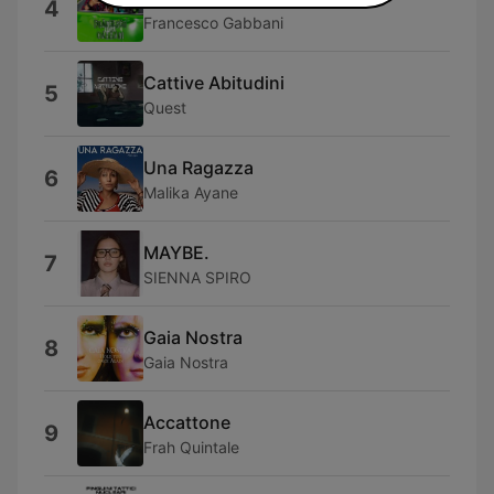
4
Francesco Gabbani
Cattive Abitudini
5
Quest
Una Ragazza
6
Malika Ayane
MAYBE.
7
SIENNA SPIRO
Gaia Nostra
8
Gaia Nostra
Accattone
9
Frah Quintale