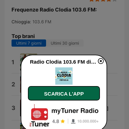
Frequenze Radio Clodia 103.6 FM:
Chioggia:
103.6 FM
Top brani
Ultimi 7 giorni
Ultimi 30 giorni
Por el suelo
1
Radio Clodia 103.6 FM diretta
Manu Chao
Lucidity
2
Tame Impala
SCARICA L'APP
Don't Wanna Go Home (Don't
3
Wanna Go Home) [Instrumental]
DJ ReDo
Estate