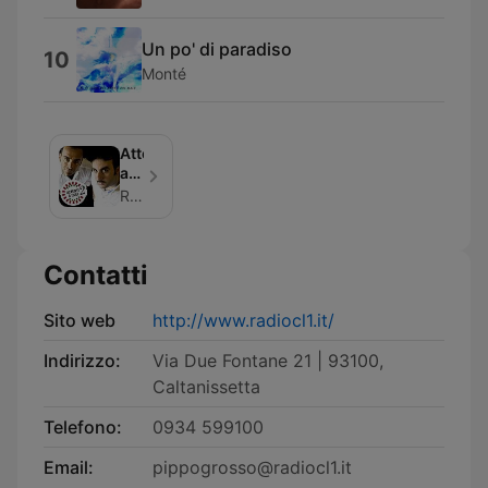
Un po' di paradiso
10
Monté
Attenti
a
quei
Radio CL1
due
Contatti
Sito web
http://www.radiocl1.it/
Indirizzo:
Via Due Fontane 21 | 93100,
Caltanissetta
Telefono:
0934 599100
Email:
pippogrosso@radiocl1.it