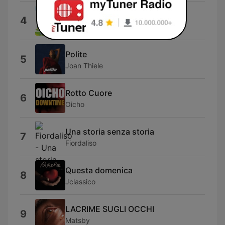
Dai dai che ce la fai
4
Coro Bimbofestival
Polite
5
Joan Thiele
Rotto Cuore
6
Oicho
Una storia senza storia
7
Fiordaliso
Questa domenica
8
Jclassico
LACRIME SUGLI OCCHI
9
Matsby