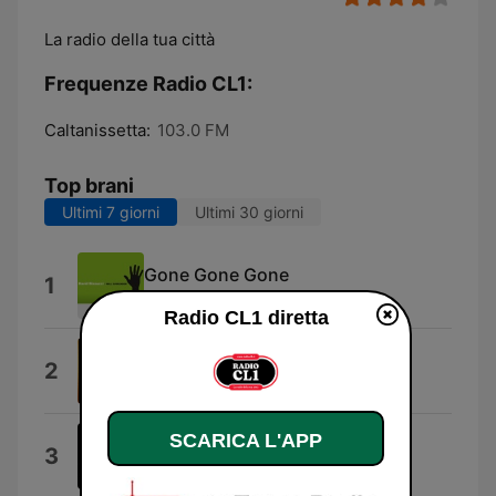
La radio della tua città
Frequenze Radio CL1:
Caltanissetta:
103.0 FM
Top brani
Ultimi 7 giorni
Ultimi 30 giorni
Gone Gone Gone
1
David Blasucci
Radio CL1 diretta
Passion (feat. Nile Rodgers)
2
Nile Rodgers
SCARICA L'APP
Scared Of Loving You
3
Selena Gomez