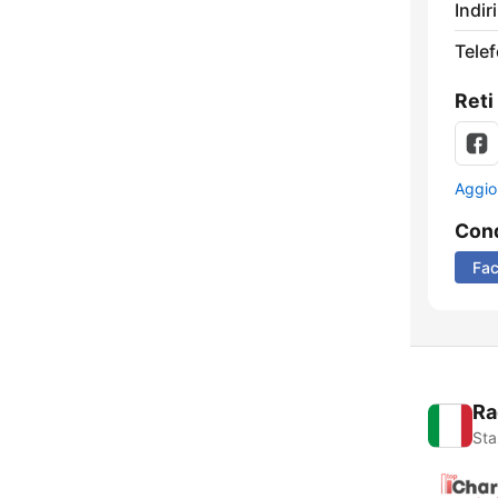
Indir
Tele
Reti
Aggio
Cond
Fa
Ra
Sta