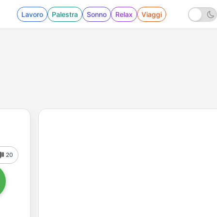
Lavoro
Palestra
Sonno
Relax
Viaggi
20