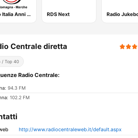
Radio Italia Anni 60 - Emilia Romagna
RDS Next
Radio Jukeb
io Centrale diretta
 / Top 40
uenze Radio Centrale:
na:
94.3 FM
nna:
102.2 FM
tatti
 web
http://www.radiocentraleweb.it/default.aspx