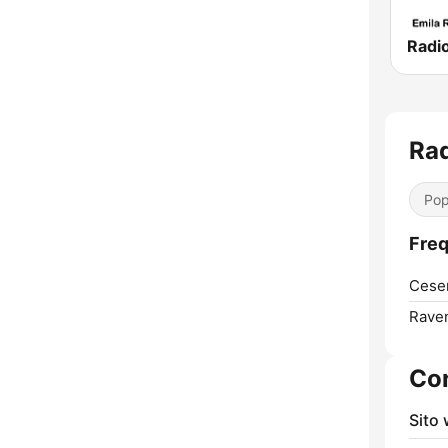
Rad
Pop
Freq
Cese
Rave
Con
Sito