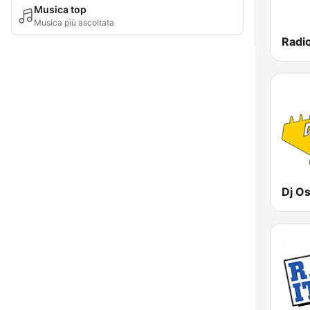
Musica top
Musica più ascoltata
Radi
Dj O