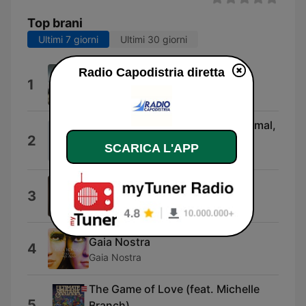
Top brani
Ultimi 7 giorni
Ultimi 30 giorni
Radio Capodistria diretta
Suenos De Oro Dreams of Gold
1
Los Madrugadores
Coca Cola Light, Coca Cola Normal,
2
Coca Cola Zero
SCARICA L'APP
Montana Kek
Tabù
3
Serena Brancale
Gaia Nostra
4
Gaia Nostra
The Game of Love (feat. Michelle
5
Branch)