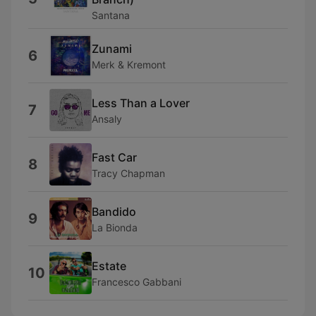
Santana
Zunami
6
Merk & Kremont
Less Than a Lover
7
Ansaly
Fast Car
8
Tracy Chapman
Bandido
9
La Bionda
Estate
10
Francesco Gabbani