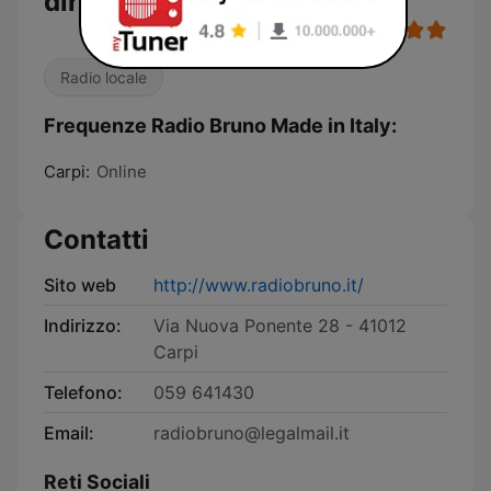
diretta
Radio locale
Frequenze Radio Bruno Made in Italy:
Carpi:
Online
Contatti
Sito web
http://www.radiobruno.it/
Indirizzo:
Via Nuova Ponente 28 - 41012
Carpi
Telefono:
059 641430
Email:
radiobruno@legalmail.it
Reti Sociali