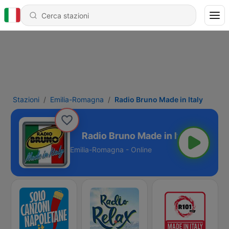
Stazioni
Emilia-Romagna
Radio Bruno Made in Italy
ade in Italy
Emilia-Romagna - Online