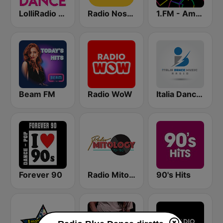
LolliRadio Dance
Radio Nostalgia
1.FM - Amsterdam Trance
Beam FM
Radio WoW
Italia Dance Music
Forever 90
Radio Mitology
90's Hits