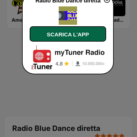
Radio Blue Dance diretta
America's Country
ROCK FM CLASSIC ROCK
Radio Padova
SCARICA L'APP
Radio Blue Dance diretta