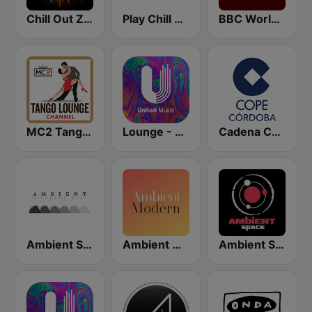
Chill Out Zone
Play Chill Out Radio
BBC World Service
MC2 Tango Lounge
Lounge - United Music
Cadena COPE Córdoba
Ambient Sleeping Pill
Ambient Modern
Ambient Space Radio