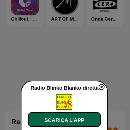
Chillout - United Music
ART OF MUSIC
Onda Cero Córdoba
Radio Blinko Blanko diretta
SCARICA L'APP
Radio Blinko Blanko diretta