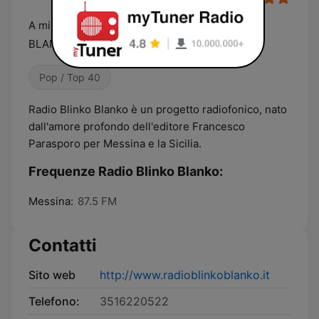
A missina non c'era nenti...adesso c'è BLINKO
BLANKO la radio della tua città!
Pop / Top 40
Radio Blinko Blanko è un progetto radiofonico, nato
dall'amore profondo dell'editore Francesco
Parasporo per Messina e la Sicilia.
Frequenze Radio Blinko Blanko:
Messina:
87.5 FM
Contatti
Sito web
http://www.radioblinkoblanko.it
Telefono:
3516220522