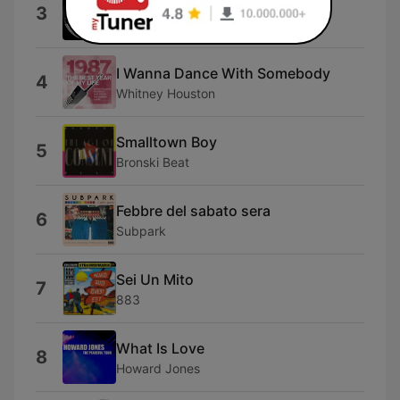
That's the Way (I Like It)
3
KC and the Sunshine Band
I Wanna Dance With Somebody
4
Whitney Houston
Smalltown Boy
5
Bronski Beat
Febbre del sabato sera
6
Subpark
Sei Un Mito
7
883
What Is Love
8
Howard Jones