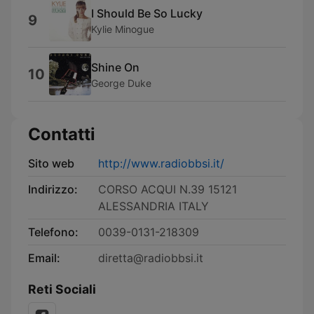
I Should Be So Lucky
9
Kylie Minogue
Shine On
10
George Duke
Contatti
Sito web
http://www.radiobbsi.it/
Indirizzo:
CORSO ACQUI N.39 15121
ALESSANDRIA ITALY
Telefono:
0039-0131-218309
Email:
diretta@radiobbsi.it
Reti Sociali