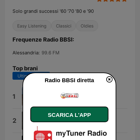
Solo grandi successi '60 '70 '80 e '90
Easy Listening
Classici
Oldies
Frequenze Radio BBSI:
Alessandria:
99.6 FM
Top brani
Ultimi 7 giorni
Ultimi 30 giorni
Radio BBSI diretta
L'Ora Esatta
1
Cavalloni
SCARICA L'APP
Guns N'Roses
2
Emigezin