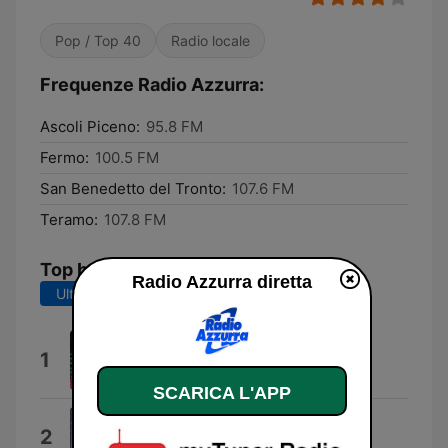
Pop / Top 40
Radio locale
Frequenze Radio Azzurra:
Ascoli Piceno:
95.8 FM
Fermo:
100.5 FM
San Benedetto del Tronto:
107.6 FM
Teramo:
107.8 FM
Top brani
Radio Azzurra diretta
Ultimi 7 giorni
Ultimi 30 giorni
Bahamas (feat. Emis Killa)
1
Fred De Palma
SCARICA L'APP
Dai Dai Dai
2