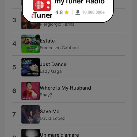
Robertino
La Piu' Bella Del Mondo
3
Piergiorgio Farina
Estate
4
Francesco Gabbani
Just Dance
5
Lady Gaga
Where Is My Husband
6
Shay7
Save Me
7
David Lopez
Un mare d'amare