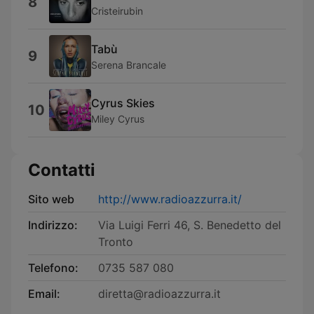
8
Cristeirubin
Tabù
9
Serena Brancale
Cyrus Skies
10
Miley Cyrus
Contatti
Sito web
http://www.radioazzurra.it/
Indirizzo:
Via Luigi Ferri 46, S. Benedetto del
Tronto
Telefono:
0735 587 080
Email:
diretta@radioazzurra.it