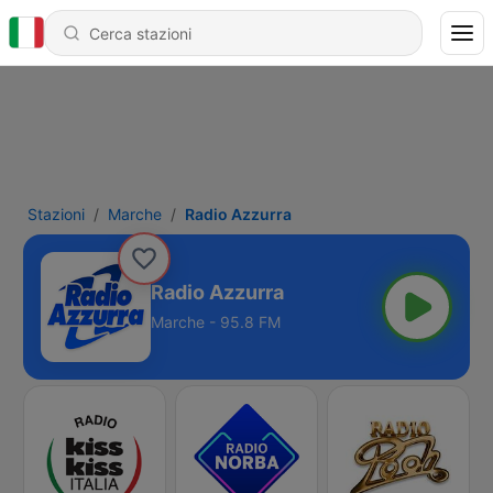
Stazioni
Marche
Radio Azzurra
Radio Azzurra
Marche - 95.8 FM