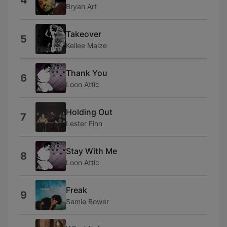
4
Bryan Art
Takeover
5
Kellee Maize
Thank You
6
Loon Attic
Holding Out
7
Lester Finn
Stay With Me
8
Loon Attic
Freak
9
Samie Bower