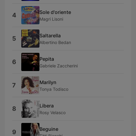
Sole d'oriente
4
Magri Lisoni
Saltarella
5
Albertino Bedan
Pepita
6
Gabriele Zaccherini
Marilyn
7
Tonya Todisco
Libera
8
Rosy Velasco
Beguine
9
Titti Bianchi