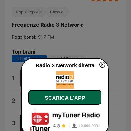
Pop / Top 40
Classici
Frequenze Radio 3 Network:
Poggibonsi:
91.7 FM
Top brani
Ultimi 7 giorni
Ultimi 30 giorni
Radio 3 Network diretta
Il Femminile
1
Asymmetrique
Verticale Maschile
SCARICA L'APP
2
Peter Irock
In the Night
3
Nerd