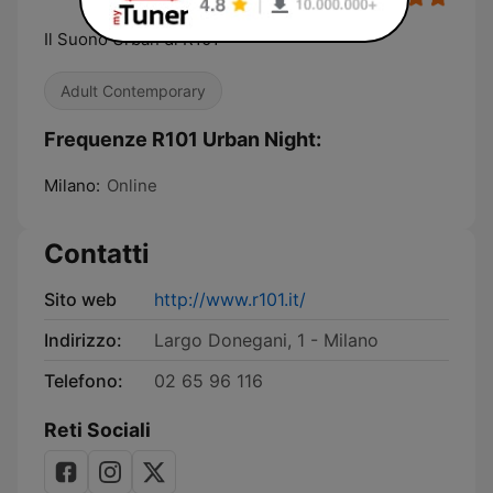
Il Suono Urban di R101
Adult Contemporary
Frequenze R101 Urban Night:
Milano:
Online
Contatti
Sito web
http://www.r101.it/
Indirizzo:
Largo Donegani, 1 - Milano
Telefono:
02 65 96 116
Reti Sociali