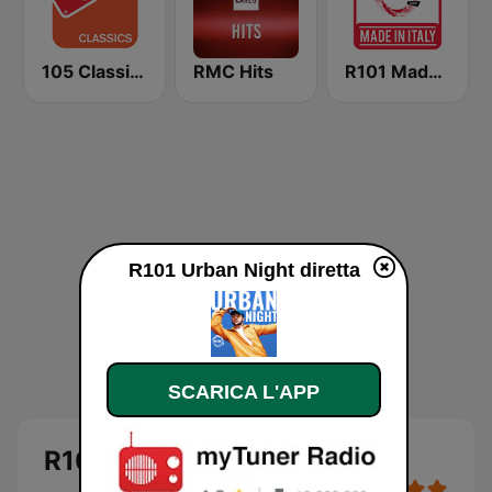
105 Classics
RMC Hits
R101 Made In Italy
R101 Urban Night diretta
SCARICA L'APP
R101 Urban Night diretta