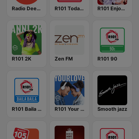
Radio Deejay 30 Songs
R101 Today's Hits
R101 Enjoy the Music
R101 2K
Zen FM
R101 90
R101 Baila Baila
R101 Your Love
Smooth jazz