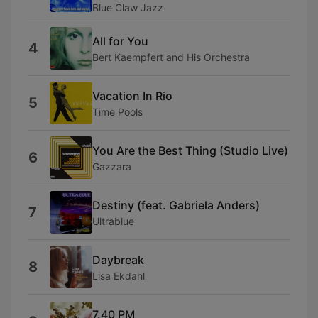
Blue Claw Jazz
All for You
4
Bert Kaempfert and His Orchestra
Vacation In Rio
5
Time Pools
You Are the Best Thing (Studio Live)
6
Gazzara
Destiny (feat. Gabriela Anders)
7
Ultrablue
Daybreak
8
Lisa Ekdahl
7.40 PM